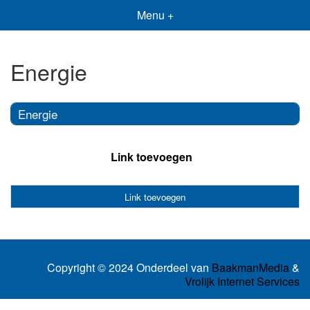
Menu +
Energie
Energie
Link toevoegen
Link toevoegen
Copyright © 2024 Onderdeel van
BaakmanMedia
&
Vrolijk Internet Services